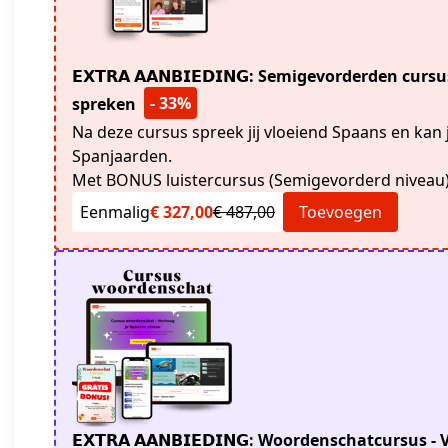
𝗘𝗫𝗧𝗥𝗔 𝗔𝗔𝗡𝗕𝗜𝗘𝗗𝗜𝗡𝗚: Semigevorderden cu
- 33%
spreken
Na deze cursus spreek jij vloeiend Spaans en kan
Spanjaarden.
Met BONUS luistercursus (Semigevorderd niveau)
Eenmalig
€ 327,00
€ 487,00
Toevoegen
𝗘𝗫𝗧𝗥𝗔 𝗔𝗔𝗡𝗕𝗜𝗘𝗗𝗜𝗡𝗚: Woordenschatcursu