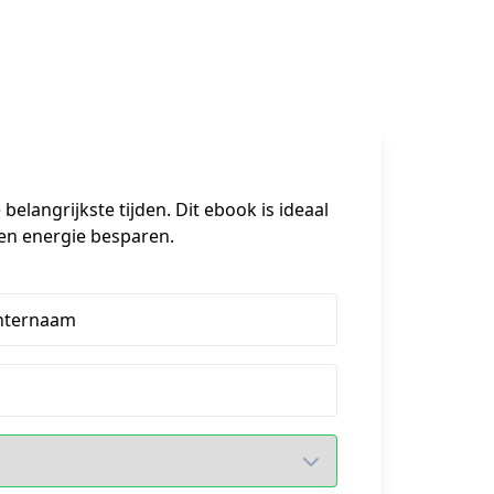
n
angrijkste tijden. Dit ebook is ideaal 
d en energie besparen.
hternaam