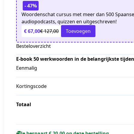
- 47%
Woordenschat cursus met meer dan 500 Spaanse 
audiopodcasts, quizzen en uitgeschreven!
€ 67,00
€ 127,00
Toevoegen
Besteloverzicht
E-book 50 werkwoorden in de belangrijkste tijde
Eenmalig
Kortingscode
Totaal
Je bespaart € 20,00 op deze bestelling