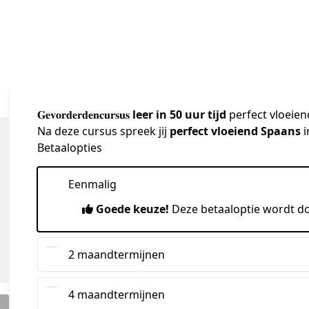
𝐆𝐞𝐯𝐨𝐫𝐝𝐞𝐫𝐝𝐞𝐧𝐜𝐮𝐫𝐬𝐮𝐬
leer in 50 uur tijd
perfect vloeie
Na deze cursus spreek jij 
perfect vloeiend Spaans
 
Betaalopties
Eenmalig
Goede keuze!
Deze betaaloptie wordt d
2 maandtermijnen
4 maandtermijnen