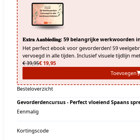
𝐄𝐱𝐭𝐫𝐚 𝐀𝐚𝐧𝐛𝐢𝐞𝐝𝐢𝐧𝐠: 59 belangrijke werkwoo
Het perfect ebook voor gevorderden! 59 veelge
vervoegd in alle tijden. Inclusief visuele tijdlijn 
€ 39,95
€ 19,95
Toevoegen
Besteloverzicht
Gevorderdencursus - Perfect vloeiend Spaans spr
Eenmalig
Kortingscode