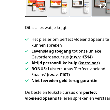
+2
Dit is alles wat je krijgt:
Het plezier om perfect vloeiend Spaans te
kunnen spreken
Levenslang toegang
tot onze unieke
Gevorderdencursus
(t.w.v. €514)
Altijd persoonlijke hulp
(kosteloos)
BONUS:
Luistercursus 'Perfect vloeiend
Spaans'
(t.w.v. €107)
Niet tevreden geld terug garantie
De beste en leukste cursus om 
perfect 
vloeiend Spaans
 te leren spreken én verstaa