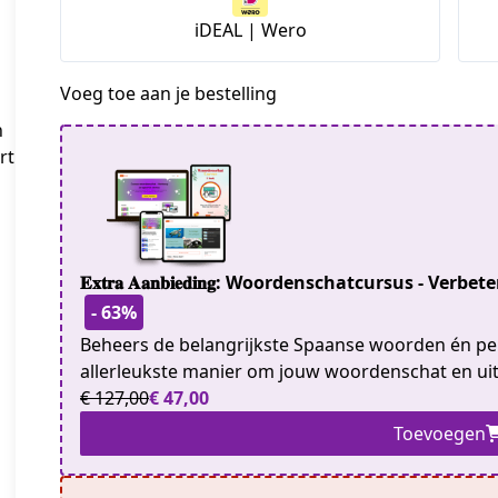
iDEAL | Wero
Voeg toe aan je bestelling
n
rt
𝐄𝐱𝐭𝐫𝐚 𝐀𝐚𝐧𝐛𝐢𝐞𝐝𝐢𝐧𝐠: Woordenschatcursus - 
- 63%
Beheers de belangrijkste Spaanse woorden én per
allerleukste manier om jouw woordenschat en uit
€ 127,00
€ 47,00
Toevoegen