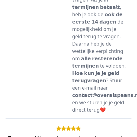
𝘁𝗲𝗿𝗺𝗶𝗷𝗻𝗲𝗻 𝗯𝗲𝘁𝗮𝗮𝗹𝘁,
heb je ook de 𝗼𝗼𝗸 𝗱𝗲
𝗲𝗲𝗿𝘀𝘁𝗲 𝟭𝟰 𝗱𝗮𝗴𝗲𝗻 de
mogelijkheid om je
geld terug te vragen.
Daarna heb je de
wettelijke verplichting
om 𝗮𝗹𝗹𝗲 𝗿𝗲𝘀𝘁𝗲𝗿𝗲𝗻𝗱𝗲
𝘁𝗲𝗿𝗺𝗶𝗷𝗻𝗲𝗻 te voldoen.
𝗛𝗼𝗲 𝗸𝘂𝗻 𝗷𝗲 𝗷𝗲 𝗴𝗲𝗹𝗱
𝘁𝗲𝗿𝘂𝗴𝘃𝗿𝗮𝗴𝗲𝗻? Stuur
een e-mail naar
𝗰𝗼𝗻𝘁𝗮𝗰𝘁@𝗼𝘃𝗲𝗿𝗮𝗹𝘀𝗽𝗮𝗮𝗻𝘀.𝗻
en we sturen je je geld
direct terug❤️