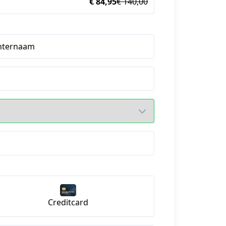
€ 84,95
€ 140,00
hternaam
Creditcard