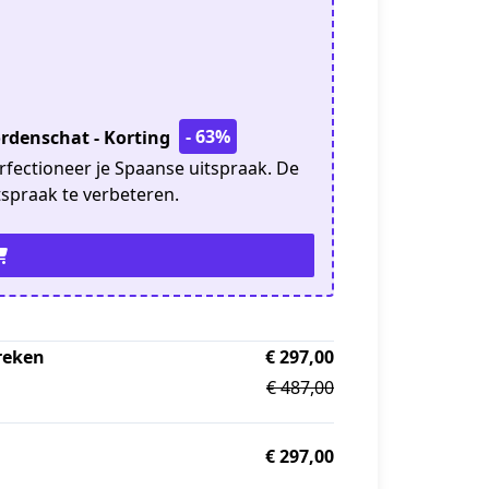
- 63%
rdenschat - Korting
fectioneer je Spaanse uitspraak. De
spraak te verbeteren.
reken
€ 297,00
€ 487,00
€ 297,00