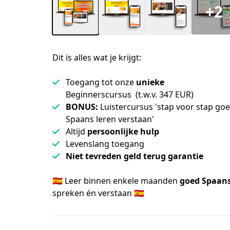
+2
Dit is alles wat je krijgt:
Toegang tot onze
unieke
Beginnerscursus (t.w.v. 347 EUR)
BONUS:
Luistercursus 'stap voor stap go
Spaans leren verstaan'
Altijd
persoonlijke hulp
Levenslang toegang
Niet tevreden geld terug garantie
🇪🇸 Leer binnen enkele maanden 
goed Spaan
spreken én verstaan 🇪🇸