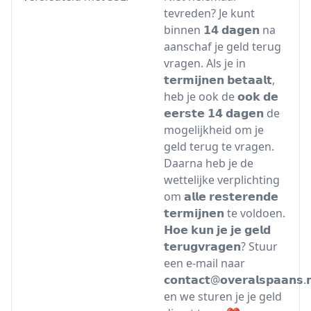
tevreden? Je kunt
binnen 𝟭𝟰 𝗱𝗮𝗴𝗲𝗻 na
aanschaf je geld terug
vragen. Als je in
𝘁𝗲𝗿𝗺𝗶𝗷𝗻𝗲𝗻 𝗯𝗲𝘁𝗮𝗮𝗹𝘁,
heb je ook de 𝗼𝗼𝗸 𝗱𝗲
𝗲𝗲𝗿𝘀𝘁𝗲 𝟭𝟰 𝗱𝗮𝗴𝗲𝗻 de
mogelijkheid om je
geld terug te vragen.
Daarna heb je de
wettelijke verplichting
om 𝗮𝗹𝗹𝗲 𝗿𝗲𝘀𝘁𝗲𝗿𝗲𝗻𝗱𝗲
𝘁𝗲𝗿𝗺𝗶𝗷𝗻𝗲𝗻 te voldoen.
𝗛𝗼𝗲 𝗸𝘂𝗻 𝗷𝗲 𝗷𝗲 𝗴𝗲𝗹𝗱
𝘁𝗲𝗿𝘂𝗴𝘃𝗿𝗮𝗴𝗲𝗻? Stuur
een e-mail naar
𝗰𝗼𝗻𝘁𝗮𝗰𝘁@𝗼𝘃𝗲𝗿𝗮𝗹𝘀𝗽𝗮𝗮𝗻𝘀.𝗻
en we sturen je je geld