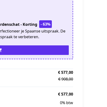
- 63%
rdenschat - Korting
fectioneer je Spaanse uitspraak. De
spraak te verbeteren.
€ 577,00
€ 908,00
€ 577,00
0% btw