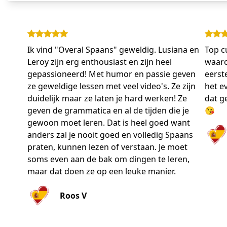
Ik vind "Overal Spaans" geweldig. Lusiana en
Top c
Leroy zijn erg enthousiast en zijn heel
waaro
gepassioneerd! Met humor en passie geven
eerst
ze geweldige lessen met veel video's. Ze zijn
het ev
duidelijk maar ze laten je hard werken! Ze
dat g
geven de grammatica en al de tijden die je
😘
gewoon moet leren. Dat is heel goed want
anders zal je nooit goed en volledig Spaans
praten, kunnen lezen of verstaan. Je moet
soms even aan de bak om dingen te leren,
maar dat doen ze op een leuke manier.
Roos V