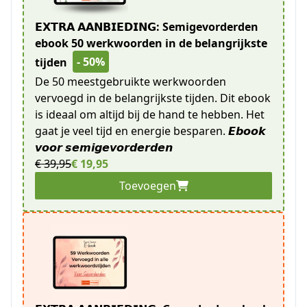
𝗘𝗫𝗧𝗥𝗔 𝗔𝗔𝗡𝗕𝗜𝗘𝗗𝗜𝗡𝗚: Semigevorderden
ebook 50 werkwoorden in de belangrijkste
- 50%
tijden
De 50 meestgebruikte werkwoorden
vervoegd in de belangrijkste tijden. Dit ebook
is ideaal om altijd bij de hand te hebben. Het
gaat je veel tijd en energie besparen. 𝙀𝙗𝙤𝙤𝙠
𝙫𝙤𝙤𝙧 𝙨𝙚𝙢𝙞𝙜𝙚𝙫𝙤𝙧𝙙𝙚𝙧𝙙𝙚𝙣
€ 39,95
€ 19,95
Toevoegen