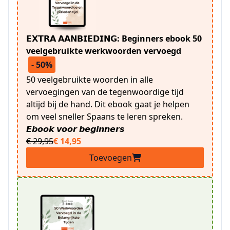
𝗘𝗫𝗧𝗥𝗔 𝗔𝗔𝗡𝗕𝗜𝗘𝗗𝗜𝗡𝗚: Beginners ebook 50
veelgebruikte werkwoorden vervoegd
- 50%
50 veelgebruikte woorden in alle
vervoegingen van de tegenwoordige tijd
altijd bij de hand. Dit ebook gaat je helpen
om veel sneller Spaans te leren spreken.
𝙀𝙗𝙤𝙤𝙠 𝙫𝙤𝙤𝙧 𝙗𝙚𝙜𝙞𝙣𝙣𝙚𝙧𝙨
€ 29,95
€ 14,95
Toevoegen