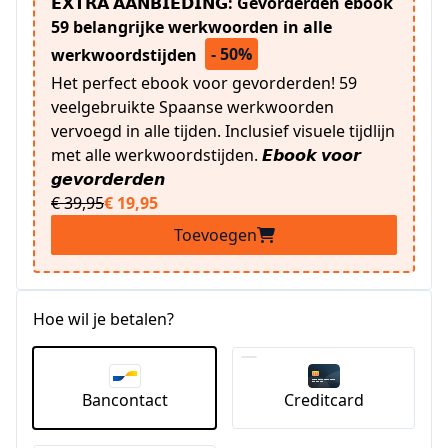
𝗘𝗫𝗧𝗥𝗔 𝗔𝗔𝗡𝗕𝗜𝗘𝗗𝗜𝗡𝗚: Gevorderden ebook
59 belangrijke werkwoorden in alle
- 50%
werkwoordstijden
Het perfect ebook voor gevorderden! 59
veelgebruikte Spaanse werkwoorden
vervoegd in alle tijden. Inclusief visuele tijdlijn
met alle werkwoordstijden. 𝙀𝙗𝙤𝙤𝙠 𝙫𝙤𝙤𝙧
𝙜𝙚𝙫𝙤𝙧𝙙𝙚𝙧𝙙𝙚𝙣
€ 39,95
€ 19,95
Toevoegen
Hoe wil je betalen?
Bancontact
Creditcard