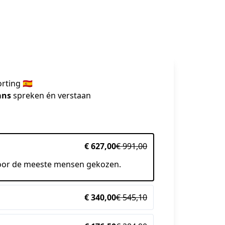
ting 🇪🇸
ans
 spreken én verstaan
€ 627,00
€ 991,00
oor de meeste mensen gekozen.
€ 340,00
€ 545,10