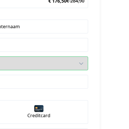
€ 176,50
€ 284,90
hternaam
Creditcard