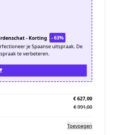
- 63%
rdenschat - Korting
fectioneer je Spaanse uitspraak. De
spraak te verbeteren.
€ 627,00
€ 991,00
Toevoegen