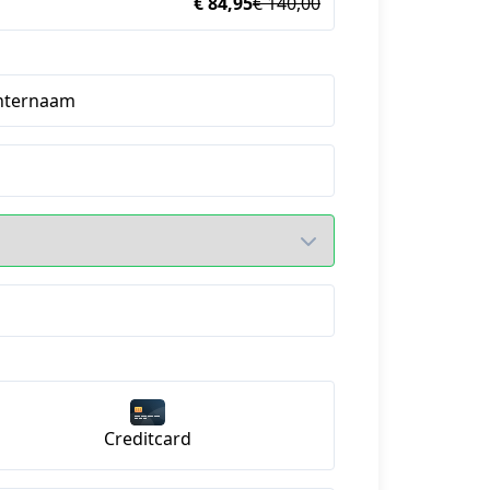
€ 84,95
€ 140,00
hternaam
Creditcard